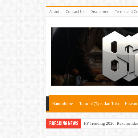
About
Contact Us
Disclaimer
Terms and Co
Handphone
Tutorial (Tips dan Trik)
Hewan 
Breaking News
HP Trending 2026: Rekomendasi 