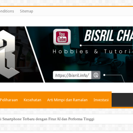
nditions
Sitemap
Peliharaan
Kesehatan
Arti Mimpi dan Ramalan
Investasi
Smartphone Terbaru dengan Fitur AI dan Performa Tinggi