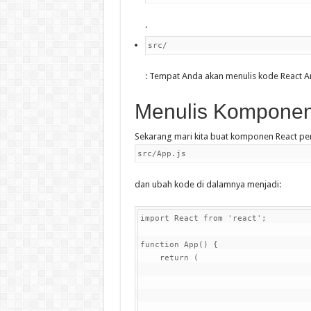
.
src/
: Tempat Anda akan menulis kode React A
Menulis Komponen
Sekarang mari kita buat komponen React per
src/App.js
dan ubah kode di dalamnya menjadi:
import React from 'react';

function App() {

    return (
