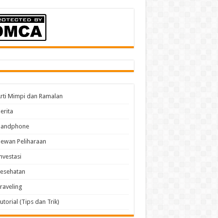
rti Mimpi dan Ramalan
erita
Handphone
ewan Peliharaan
nvestasi
esehatan
raveling
utorial (Tips dan Trik)