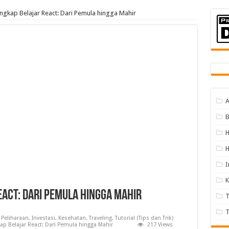
gkap Belajar React: Dari Pemula hingga Mahir
A
B
H
I
K
act: Dari Pemula hingga Mahir
T
T
Peliharaan
,
Investasi
,
Kesehatan
,
Traveling
,
Tutorial (Tips dan Trik)
p Belajar React: Dari Pemula hingga Mahir
217 Views