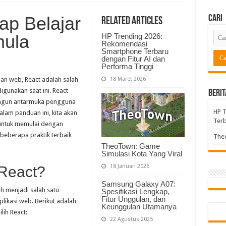
p Belajar
Cari
Related Articles
mula
HP Trending 2026:
Rekomendasi
Smartphone Terbaru
dengan Fitur AI dan
Performa Tinggi
gan web, React adalah salah
18 Maret 2026
igunakan saat ini. React
Berit
gun antarmuka pengguna
HP 
alam panduan ini, kita akan
Terb
untuk memulai dengan
 beberapa praktik terbaik
Theo
TheoTown: Game
Simulasi Kota Yang Viral
18 Januari 2026
React?
Samsung Galaxy A07:
h menjadi salah satu
Spesifikasi Lengkap,
Fitur Unggulan, dan
ikasi web. Berikut adalah
Keunggulan Utamanya
ih React:
22 Agustus 2025