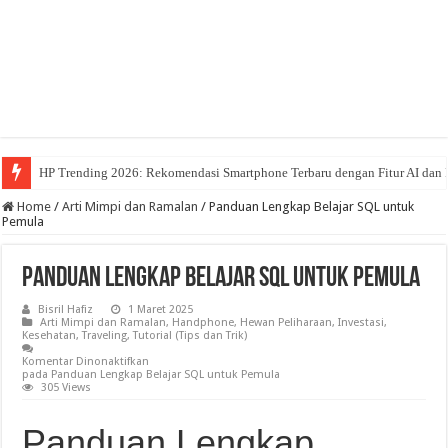
HP Trending 2026: Rekomendasi Smartphone Terbaru dengan Fitur AI dan 
TheoTown: Game Simulasi Kota Yang Viral
Home
/
Arti Mimpi dan Ramalan
/
Panduan Lengkap Belajar SQL untuk
Pemula
Panduan Lengkap Belajar SQL untuk Pemula
Bisril Hafiz
1 Maret 2025
Arti Mimpi dan Ramalan
,
Handphone
,
Hewan Peliharaan
,
Investasi
,
Kesehatan
,
Traveling
,
Tutorial (Tips dan Trik)
Komentar Dinonaktifkan
pada Panduan Lengkap Belajar SQL untuk Pemula
305 Views
Panduan Lengkap