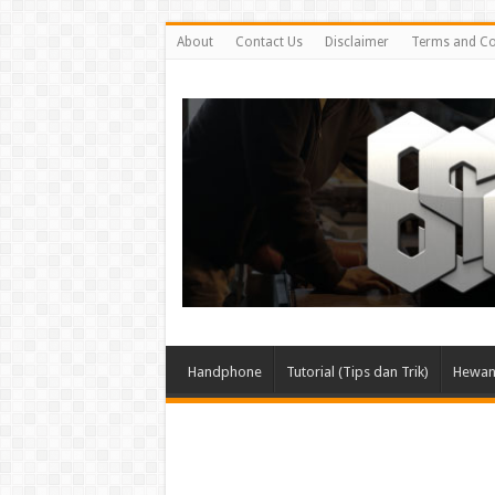
About
Contact Us
Disclaimer
Terms and Co
Handphone
Tutorial (Tips dan Trik)
Hewan 