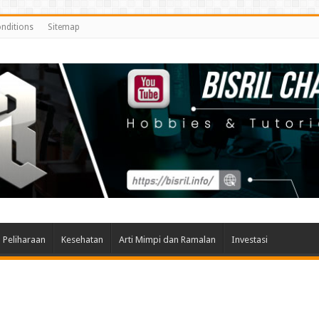
nditions
Sitemap
Peliharaan
Kesehatan
Arti Mimpi dan Ramalan
Investasi