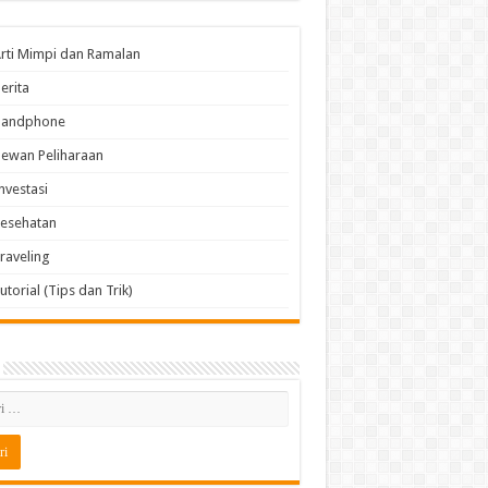
rti Mimpi dan Ramalan
erita
Handphone
ewan Peliharaan
nvestasi
esehatan
raveling
utorial (Tips dan Trik)