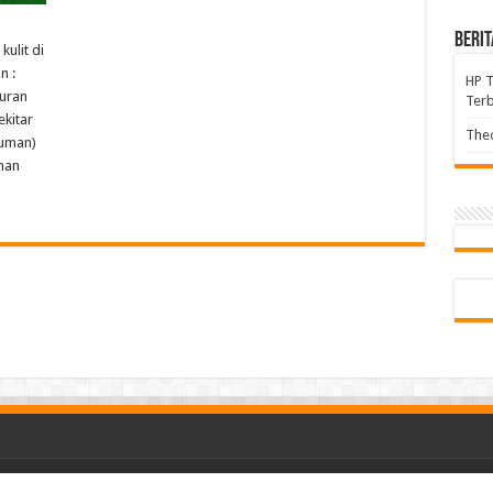
Berit
ulit di
n :
HP 
turan
Terb
kitar
Theo
kuman)
han