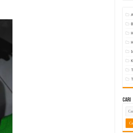
A
B
H
I
K
T
T
Cari