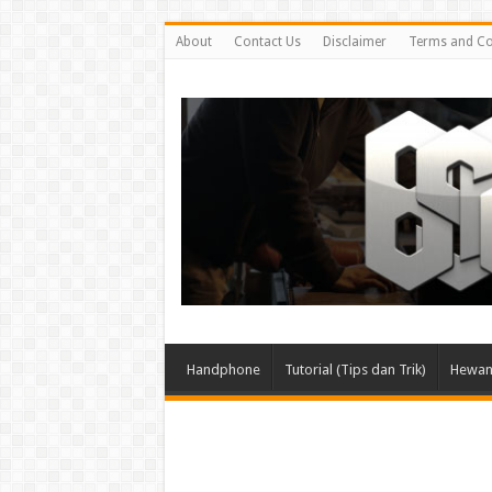
About
Contact Us
Disclaimer
Terms and Co
Handphone
Tutorial (Tips dan Trik)
Hewan 