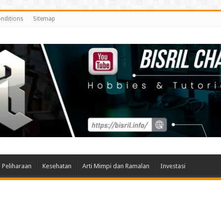
nditions
Sitemap
Peliharaan
Kesehatan
Arti Mimpi dan Ramalan
Investasi