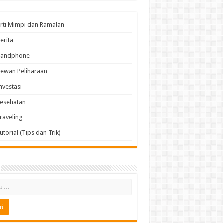
rti Mimpi dan Ramalan
erita
Handphone
ewan Peliharaan
nvestasi
esehatan
raveling
utorial (Tips dan Trik)