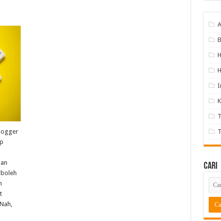
A
B
H
I
K
T
blogger
T
up
man
Cari
 boleh
n
t
Nah,