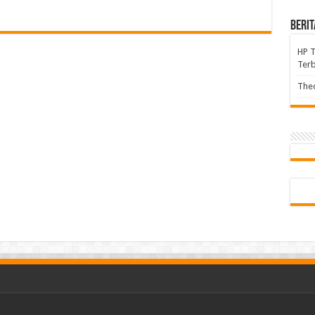
Berit
HP 
Terb
Theo