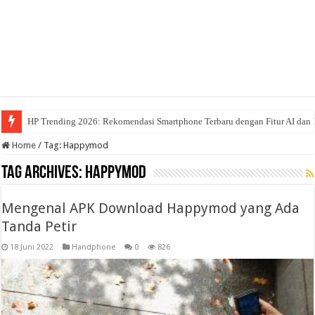
HP Trending 2026: Rekomendasi Smartphone Terbaru dengan Fitur AI dan 
Home
/
Tag:
Happymod
Tag Archives:
Happymod
Mengenal APK Download Happymod yang Ada
Tanda Petir
18 Juni 2022
Handphone
0
826