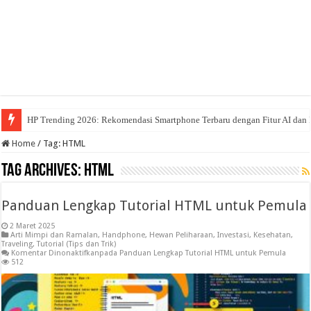
HP Trending 2026: Rekomendasi Smartphone Terbaru dengan Fitur AI dan 
Home
/
Tag:
HTML
Tag Archives:
HTML
Panduan Lengkap Tutorial HTML untuk Pemula
2 Maret 2025
Arti Mimpi dan Ramalan
,
Handphone
,
Hewan Peliharaan
,
Investasi
,
Kesehatan
,
Traveling
,
Tutorial (Tips dan Trik)
Komentar Dinonaktifkan
pada Panduan Lengkap Tutorial HTML untuk Pemula
512