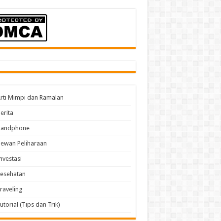
rti Mimpi dan Ramalan
erita
Handphone
ewan Peliharaan
nvestasi
esehatan
raveling
utorial (Tips dan Trik)