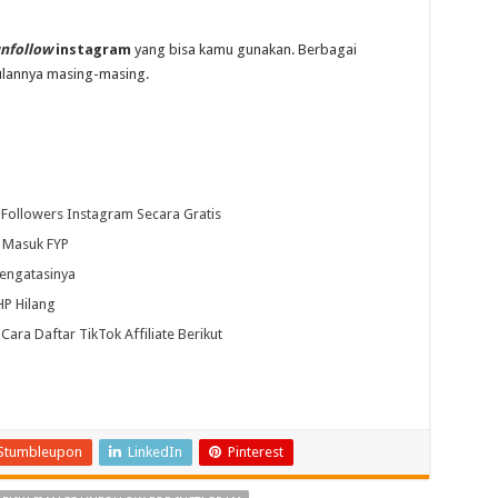
nfollow
instagram
yang bisa kamu gunakan. Berbagai
gulannya masing-masing.
Followers Instagram Secara Gratis
o Masuk FYP
mengatasinya
HP Hilang
ara Daftar TikTok Affiliate Berikut
Stumbleupon
LinkedIn
Pinterest