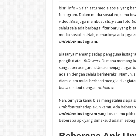
bisril.info
– Salah satu media sosial yang ba
Instagram. Dalam media sosial ini, kamu bi
video. Bisa juga membuat
story
atau foto
bo
selalu saja ada berbagai fitur baru yang b
media sosial ini. Nah, menariknya ada juga
a
unfollow
instagram.
Biasanya memang setiap pengguna instagra
pengikut atau
followers.
Di mana memang k
sangat berpengaruh. Untuk menjaga agar
f
adalah dengan selalu berinteraksi. Namun, 
diam-diam mulai berhenti mengikuti kegiat
biasa disebut dengan
unfollow.
Nah, ternyata kamu bisa mengetahui siapa s
unfollow
terhadap akun kamu. Ada bebera
unfollow
instagram
yang bisa kamu pilih
beberapa apk yang dimaksud adalah sebagai
Beberapa Apk Unt