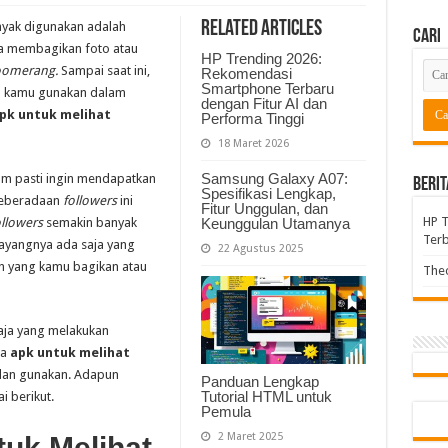
Related Articles
nyak digunakan adalah
Cari
sa membagikan foto atau
HP Trending 2026:
omerang.
Sampai saat ini,
Rekomendasi
Smartphone Terbaru
isa kamu gunakan dalam
dengan Fitur AI dan
pk untuk melihat
Performa Tinggi
18 Maret 2026
Samsung Galaxy A07:
m pasti ingin mendapatkan
Berit
Spesifikasi Lengkap,
eberadaan
followers
ini
Fitur Unggulan, dan
HP 
ollowers
semakin banyak
Keunggulan Utamanya
Terb
sayangnya ada saja yang
22 Agustus 2025
an yang kamu bagikan atau
Theo
aja yang melakukan
pa
apk untuk melihat
 dan gunakan. Adapun
Panduan Lengkap
Tutorial HTML untuk
 berikut.
Pemula
2 Maret 2025
uk Melihat