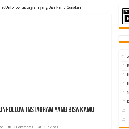
ihat Unfollow Instagram yang Bisa Kamu Gunakan
A
B
H
I
K
 Unfollow Instagram yang Bisa Kamu
T
T
ne
2 Comments
882 Views