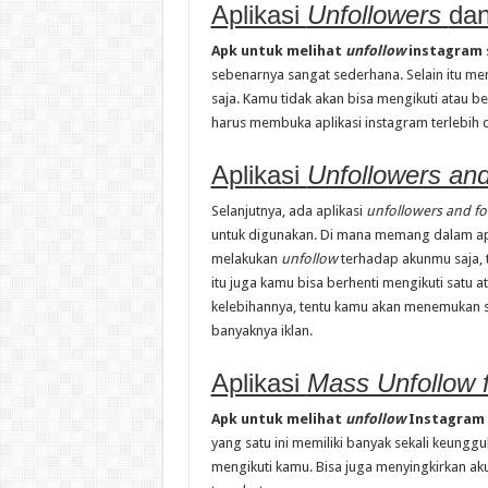
Aplikasi
Unfollowers
da
Apk untuk melihat
unfollow
instagram
sebenarnya sangat sederhana. Selain itu m
saja. Kamu tidak akan bisa mengikuti atau b
harus membuka aplikasi instagram terlebih d
Aplikasi
Unfollowers and
Selanjutnya, ada aplikasi
unfollowers and fo
untuk digunakan. Di mana memang dalam apl
melakukan
unfollow
terhadap akunmu saja, t
itu juga kamu bisa berhenti mengikuti satu 
kelebihannya, tentu kamu akan menemukan 
banyaknya iklan.
Aplikasi
Mass Unfollow 
Apk untuk melihat
unfollow
Instagram
yang satu ini memiliki banyak sekali keungg
mengikuti kamu. Bisa juga menyingkirkan akun