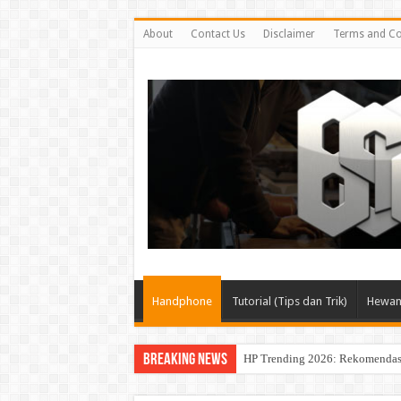
About
Contact Us
Disclaimer
Terms and Co
Handphone
Tutorial (Tips dan Trik)
Hewan 
Breaking News
HP Trending 2026: Rekomendasi 