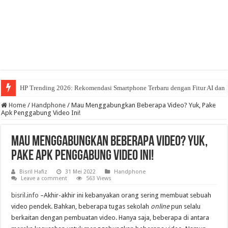
HP Trending 2026: Rekomendasi Smartphone Terbaru dengan Fitur AI dan 
Home
/
Handphone
/
Mau Menggabungkan Beberapa Video? Yuk, Pake
Apk Penggabung Video Ini!
Mau Menggabungkan Beberapa Video? Yuk,
Pake Apk Penggabung Video Ini!
Bisril Hafiz
31 Mei 2022
Handphone
Leave a comment
563 Views
bisril.info
–
Akhir-akhir ini kebanyakan orang sering membuat sebuah
video pendek. Bahkan, beberapa tugas sekolah
online
pun selalu
berkaitan dengan pembuatan video. Hanya saja, beberapa di antara