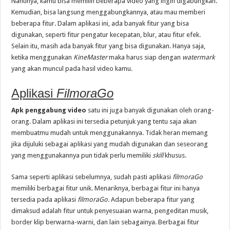
Nantinya, kamu bisa memilih beberapa video yang ingin digabungkan.
Kemudian, bisa langsung menggabungkannya, atau mau memberi
beberapa fitur. Dalam aplikasi ini, ada banyak fitur yang bisa
digunakan, seperti fitur pengatur kecepatan, blur, atau fitur efek.
Selain itu, masih ada banyak fitur yang bisa digunakan. Hanya saja,
ketika menggunakan
KineMaster
maka harus siap dengan
watermark
yang akan muncul pada hasil video kamu.
Aplikasi
FilmoraGo
Apk penggabung video
satu ini juga banyak digunakan oleh orang-
orang. Dalam aplikasi ini tersedia petunjuk yang tentu saja akan
membuatmu mudah untuk menggunakannya. Tidak heran memang
jika dijuluki sebagai aplikasi yang mudah digunakan dan seseorang
yang menggunakannya pun tidak perlu memiliki
skill
khusus.
Sama seperti aplikasi sebelumnya, sudah pasti aplikasi
filmoraGo
memiliki berbagai fitur unik. Menariknya, berbagai fitur ini hanya
tersedia pada aplikasi
filmoraGo.
Adapun beberapa fitur yang
dimaksud adalah fitur untuk penyesuaian warna, pengeditan musik,
border klip berwarna-warni, dan lain sebagainya. Berbagai fitur